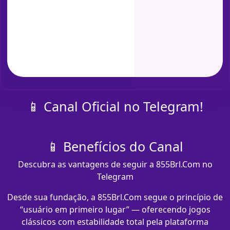
📱 Canal Oficial no Telegram!
📱 Benefícios do Canal
Descubra as vantagens de seguir a 855Brl.Com no
Telegram
Desde sua fundação, a 855Brl.Com segue o princípio de
“usuário em primeiro lugar” — oferecendo jogos
clássicos com estabilidade total pela plataforma