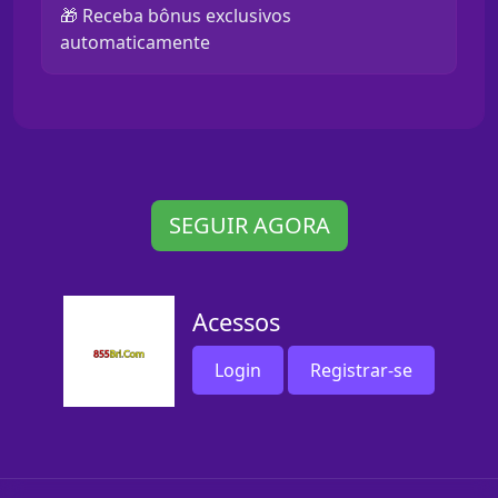
🎁 Receba bônus exclusivos
automaticamente
SEGUIR AGORA
Acessos
Login
Registrar-se