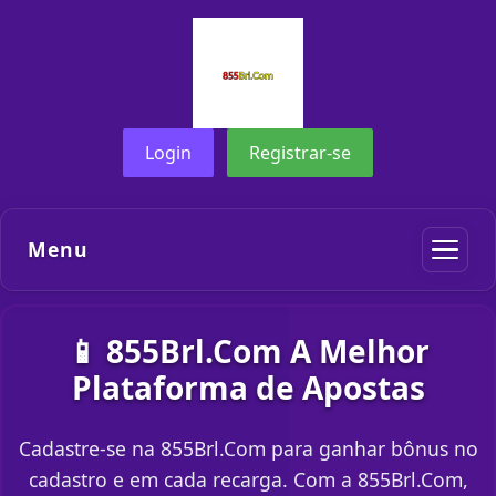
Login
Registrar-se
Menu
📱 855Brl.Com A Melhor
Plataforma de Apostas
Cadastre-se na 855Brl.Com para ganhar bônus no
cadastro e em cada recarga. Com a 855Brl.Com,