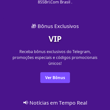
855Brl.Com Brasil .
🎁 Bônus Exclusivos
VIP
Receba bônus exclusivos do Telegram,
promoções especiais e códigos promocionais
únicos!
Ver Bônus
📢 Notícias em Tempo Real