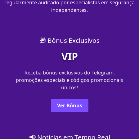
regularmente auditado por especialistas em segurança
independentes.
🎁 Bônus Exclusivos
VIP
Receba bônus exclusivos do Telegram,
promoções especiais e códigos promocionais
únicos!
Ver Bônus
📢 Notícias em Tempo Real