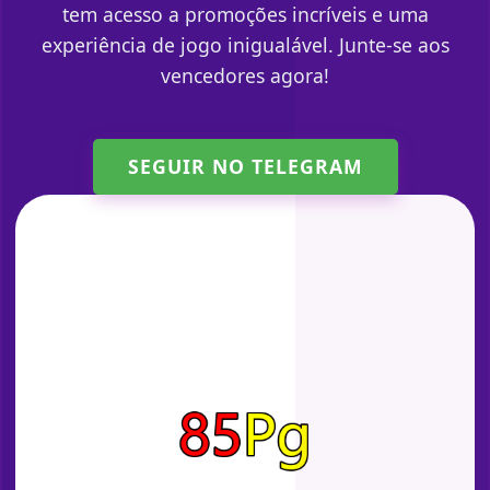
tem acesso a promoções incríveis e uma
experiência de jogo inigualável. Junte-se aos
vencedores agora!
SEGUIR NO TELEGRAM