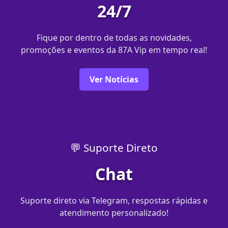
24/7
Fique por dentro de todas as novidades,
promoções e eventos da 87A Vip em tempo real!
Ver Notícias
💬 Suporte Direto
Chat
Suporte direto via Telegram, respostas rápidas e
atendimento personalizado!