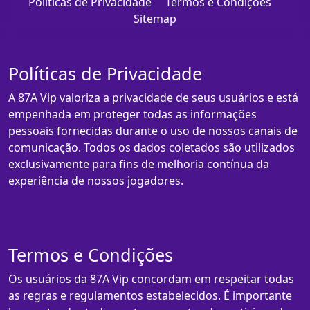
Políticas de Privacidade
Termos e Condições
Sitemap
Políticas de Privacidade
A 87A Vip valoriza a privacidade de seus usuários e está
empenhada em proteger todas as informações
pessoais fornecidas durante o uso de nossos canais de
comunicação. Todos os dados coletados são utilizados
exclusivamente para fins de melhoria contínua da
experiência de nossos jogadores.
Termos e Condições
Os usuários da 87A Vip concordam em respeitar todas
as regras e regulamentos estabelecidos. É importante