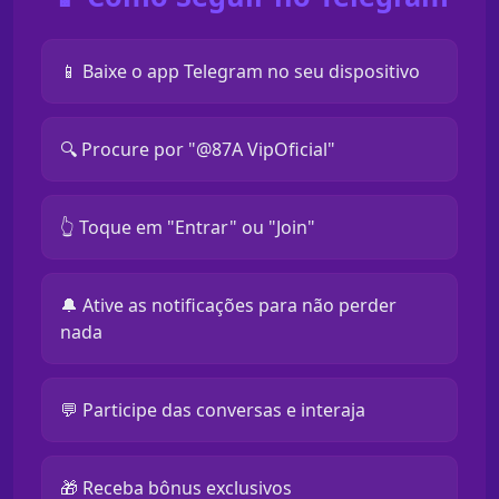
📱 Baixe o app Telegram no seu dispositivo
🔍 Procure por "@87A VipOficial"
👆 Toque em "Entrar" ou "Join"
🔔 Ative as notificações para não perder
nada
💬 Participe das conversas e interaja
🎁 Receba bônus exclusivos