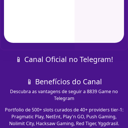
📱 Canal Oficial no Telegram!
📱 Benefícios do Canal
Descubra as vantagens de seguir a 8839 Game no
Telegram
Portfolio de 500+ slots curados de 40+ providers tier-1:
Pragmatic Play, NetEnt, Play'n GO, Push Gaming,
Nolimit City, Hacksaw Gaming, Red Tiger, Yggdrasil.