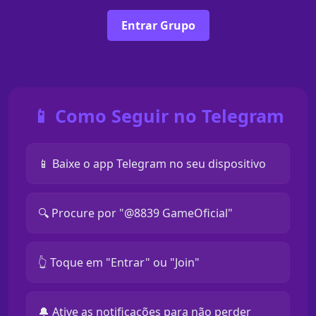
Entrar Grupo
📱 Como Seguir no Telegram
📱 Baixe o app Telegram no seu dispositivo
🔍 Procure por "@8839 GameOficial"
👆 Toque em "Entrar" ou "Join"
🔔 Ative as notificações para não perder