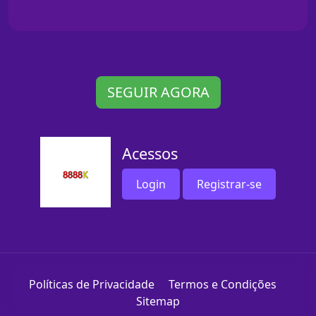
SEGUIR AGORA
Acessos
Login
Registrar-se
Políticas de Privacidade
Termos e Condições
Sitemap