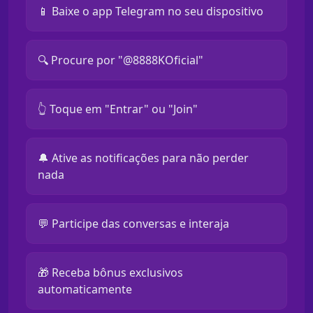
📱 Baixe o app Telegram no seu dispositivo
🔍 Procure por "@8888KOficial"
👆 Toque em "Entrar" ou "Join"
🔔 Ative as notificações para não perder
nada
💬 Participe das conversas e interaja
🎁 Receba bônus exclusivos
automaticamente