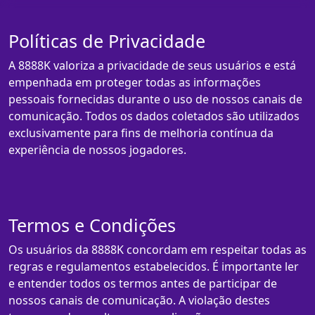
Políticas de Privacidade
A 8888K valoriza a privacidade de seus usuários e está
empenhada em proteger todas as informações
pessoais fornecidas durante o uso de nossos canais de
comunicação. Todos os dados coletados são utilizados
exclusivamente para fins de melhoria contínua da
experiência de nossos jogadores.
Termos e Condições
Os usuários da 8888K concordam em respeitar todas as
regras e regulamentos estabelecidos. É importante ler
e entender todos os termos antes de participar de
nossos canais de comunicação. A violação destes