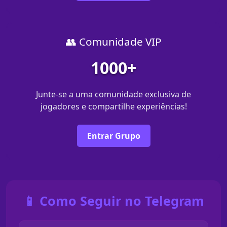
👥 Comunidade VIP
1000+
Junte-se a uma comunidade exclusiva de
jogadores e compartilhe experiências!
Entrar Grupo
📱 Como Seguir no Telegram