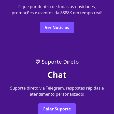
Fique por dentro de todas as novidades,
promoções e eventos da 8888K em tempo real!
Ver Notícias
💬 Suporte Direto
Chat
Suporte direto via Telegram, respostas rápidas e
atendimento personalizado!
Falar Suporte