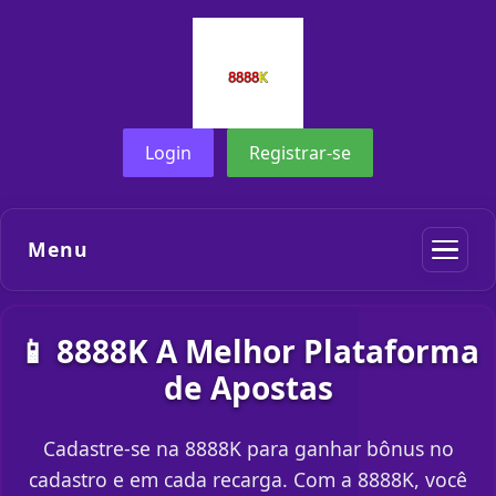
Login
Registrar-se
Menu
📱 8888K A Melhor Plataforma
de Apostas
Cadastre-se na 8888K para ganhar bônus no
cadastro e em cada recarga. Com a 8888K, você