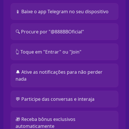
📱 Baixe o app Telegram no seu dispositivo
🔍 Procure por "@888BBOficial"
👆 Toque em "Entrar" ou "Join"
🔔 Ative as notificações para não perder
nada
💬 Participe das conversas e interaja
🎁 Receba bônus exclusivos
automaticamente