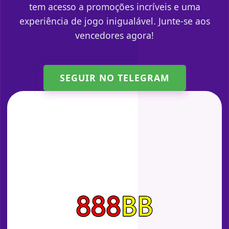
tem acesso a promoções incríveis e uma
experiência de jogo inigualável. Junte-se aos
vencedores agora!
SEGUIR NO TELEGRAM