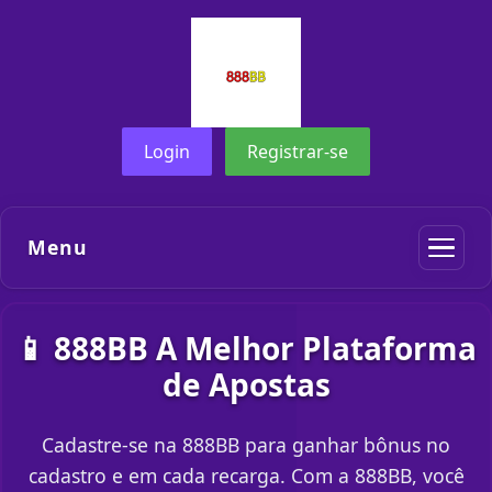
Login
Registrar-se
Menu
📱 888BB A Melhor Plataforma
de Apostas
Cadastre-se na 888BB para ganhar bônus no
cadastro e em cada recarga. Com a 888BB, você