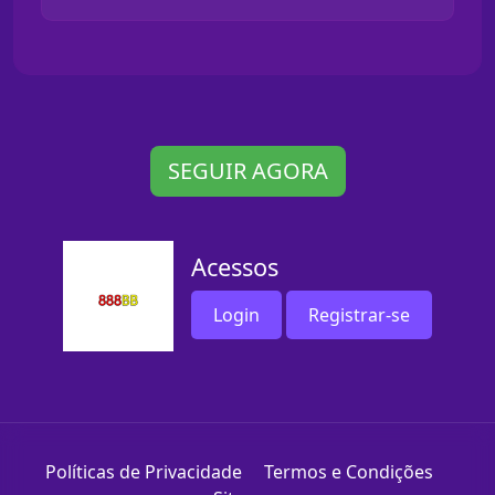
SEGUIR AGORA
Acessos
Login
Registrar-se
Políticas de Privacidade
Termos e Condições