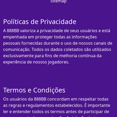
Sitemap
Políticas de Privacidade
A 888BB valoriza a privacidade de seus usuários e está
empenhada em proteger todas as informações
pessoais fornecidas durante o uso de nossos canais de
comunicação. Todos os dados coletados são utilizados
exclusivamente para fins de melhoria contínua da
experiência de nossos jogadores.
Termos e Condições
Os usuários da 888BB concordam em respeitar todas
as regras e regulamentos estabelecidos. É importante
ler e entender todos os termos antes de participar de