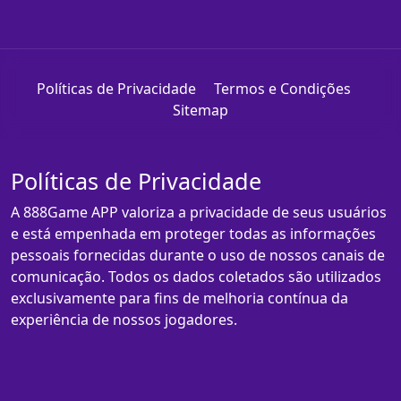
Políticas de Privacidade
Termos e Condições
Sitemap
Políticas de Privacidade
A 888Game APP valoriza a privacidade de seus usuários
e está empenhada em proteger todas as informações
pessoais fornecidas durante o uso de nossos canais de
comunicação. Todos os dados coletados são utilizados
exclusivamente para fins de melhoria contínua da
experiência de nossos jogadores.