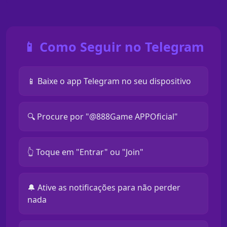
📱 Como Seguir no Telegram
📱 Baixe o app Telegram no seu dispositivo
🔍 Procure por "@888Game APPOficial"
👆 Toque em "Entrar" ou "Join"
🔔 Ative as notificações para não perder
nada