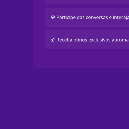
💬 Participe das conversas e interaj
🎁 Receba bônus exclusivos autom