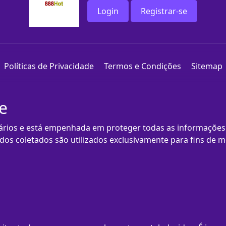
Login
Registrar-se
Políticas de Privacidade
Termos e Condições
Sitemap
de
uários e está empenhada em proteger todas as informações
os coletados são utilizados exclusivamente para fins de m