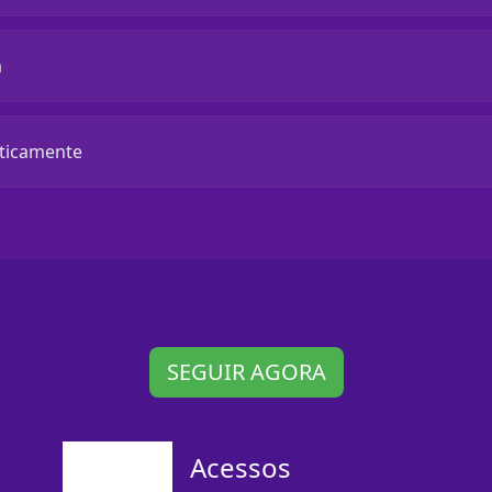
a
aticamente
SEGUIR AGORA
Acessos