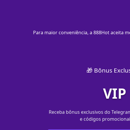
Para maior conveniência, a 888Hot aceita mé
🎁 Bônus Exclu
VIP
Receba bônus exclusivos do Telegra
e códigos promocionai