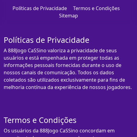
Políticas de Privacidade
Termos e Condições
Sitemap
Políticas de Privacidade
A 888Jogo CaSSino valoriza a privacidade de seus
usuários e está empenhada em proteger todas as
informações pessoais fornecidas durante o uso de
nossos canais de comunicação. Todos os dados
coletados são utilizados exclusivamente para fins de
melhoria contínua da experiência de nossos jogadores.
Termos e Condições
Os usuários da 888Jogo CaSSino concordam em