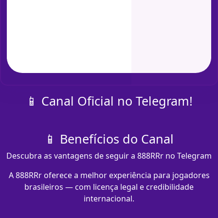
📱 Canal Oficial no Telegram!
📱 Benefícios do Canal
Descubra as vantagens de seguir a 888RRr no Telegram
A 888RRr oferece a melhor experiência para jogadores
brasileiros — com licença legal e credibilidade
internacional.