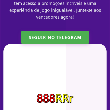
tem acesso a promoções incríveis e uma
experiência de jogo inigualável. Junte-se aos
vencedores agora!
SEGUIR NO TELEGRAM