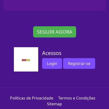
SEGUIR AGORA
Acessos
Login
Registrar-se
Políticas de Privacidade
Termos e Condições
Sitemap