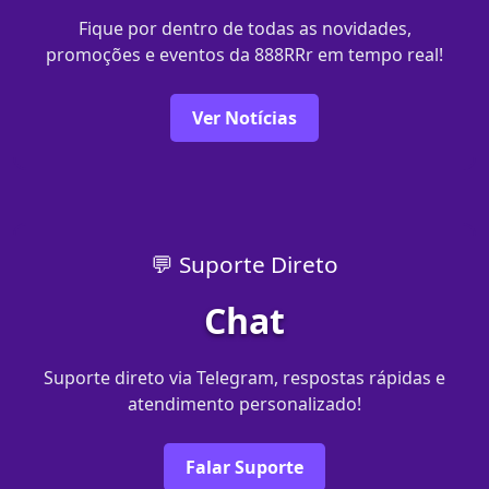
Fique por dentro de todas as novidades,
promoções e eventos da 888RRr em tempo real!
Ver Notícias
💬 Suporte Direto
Chat
Suporte direto via Telegram, respostas rápidas e
atendimento personalizado!
Falar Suporte