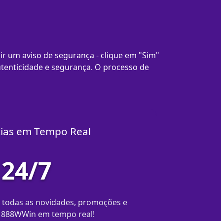
ir um aviso de segurança - clique em "Sim"
autenticidade e segurança. O processo de
cias em Tempo Real
24/7
e todas as novidades, promoções e
 888WWin em tempo real!