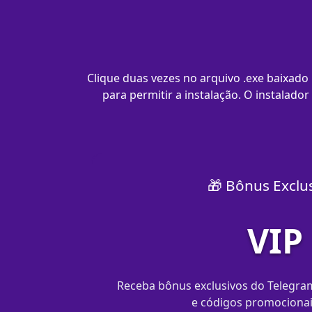
Clique duas vezes no arquivo .exe baixado
para permitir a instalação. O instalado
🎁 Bônus Exclu
VIP
Receba bônus exclusivos do Telegra
e códigos promocionai