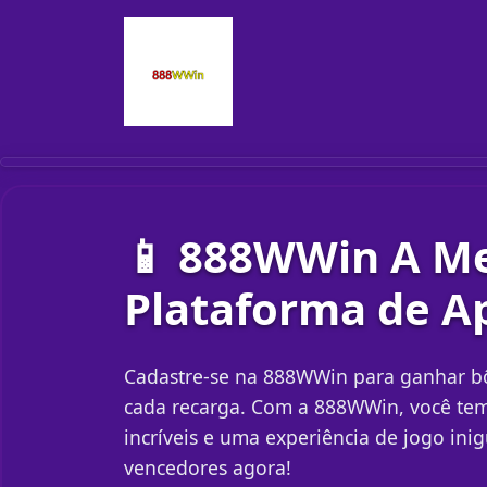
📱 888WWin A M
Plataforma de A
Cadastre-se na 888WWin para ganhar b
cada recarga. Com a 888WWin, você te
incríveis e uma experiência de jogo inig
vencedores agora!