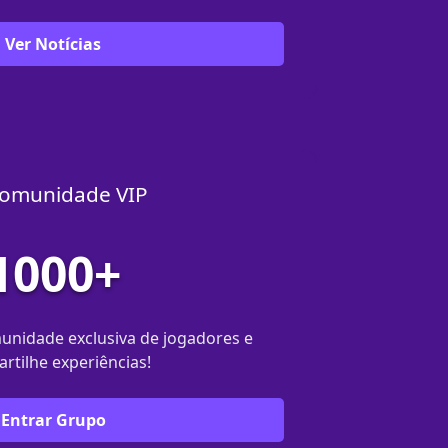
Ver Notícias
Comunidade VIP
1000+
unidade exclusiva de jogadores e
rtilhe experiências!
Entrar Grupo