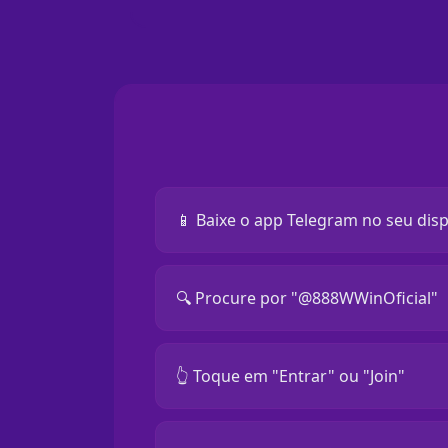
📱 Baixe o app Telegram no seu disp
🔍 Procure por "@888WWinOficial"
👆 Toque em "Entrar" ou "Join"