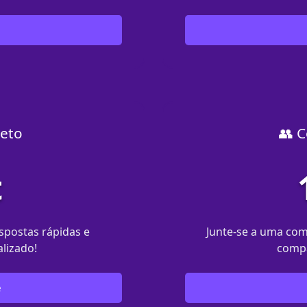
reto
👥 
t
espostas rápidas e
Junte-se a uma com
lizado!
compa
e