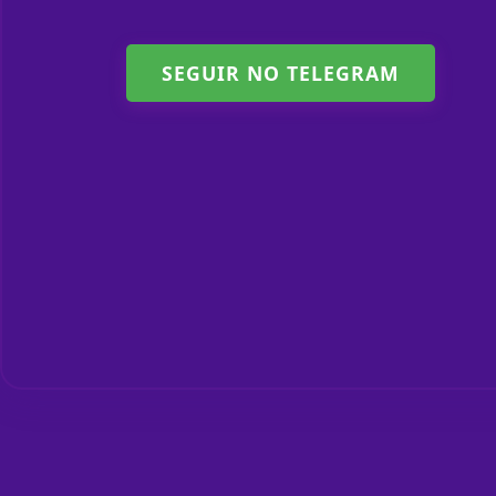
SEGUIR NO TELEGRAM