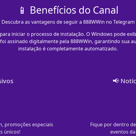
📱 Benefícios do Canal
Descubra as vantagens de seguir a 888WWin no Telegram
 para iniciar o processo de instalação. O Windows pode exib
r foi assinado digitalmente pela 888WWin, garantindo sua 
instalação é completamente automatizado.
sivos
📢 Notí
m, promoções especiais
Fique por dentro d
s únicos!
eventos da