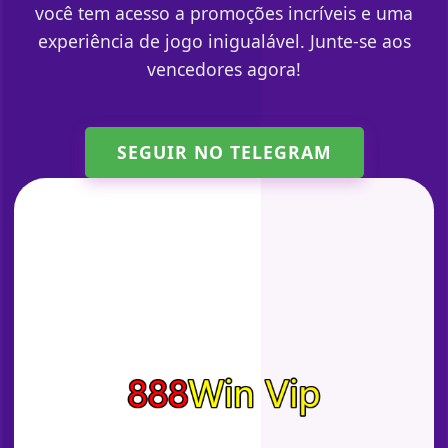
você tem acesso a promoções incríveis e uma
experiência de jogo inigualável. Junte-se aos
vencedores agora!
SEGUIR NO TELEGRAM