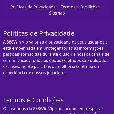
Políticas de Privacidade
Termos e Condições
Sitemap
Políticas de Privacidade
A 888Win Vip valoriza a privacidade de seus usuários e
está empenhada em proteger todas as informações
pessoais fornecidas durante o uso de nossos canais de
comunicação. Todos os dados coletados são utilizados
exclusivamente para fins de melhoria contínua da
experiência de nossos jogadores.
Termos e Condições
Os usuários da 888Win Vip concordam em respeitar