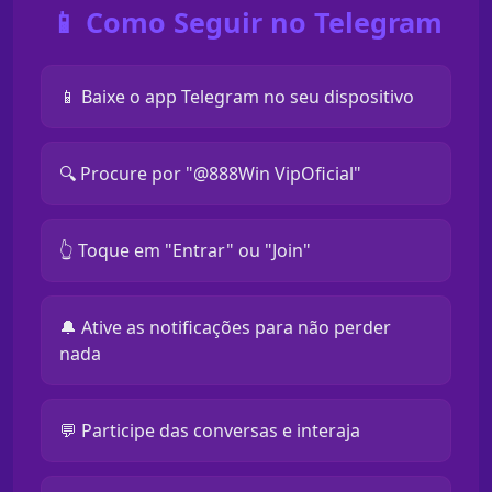
📱 Como Seguir no Telegram
📱 Baixe o app Telegram no seu dispositivo
🔍 Procure por "@888Win VipOficial"
👆 Toque em "Entrar" ou "Join"
🔔 Ative as notificações para não perder
nada
💬 Participe das conversas e interaja