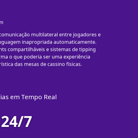
am
 comunicação multilateral entre jogadores e
linguagem inapropriada automaticamente.
s compartilháveis e sistemas de tipping
orma o que poderia ser uma experiência
tica das mesas de cassino físicas.
cias em Tempo Real
24/7