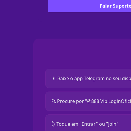
Falar Suport
📱 Baixe o app Telegram no seu disp
🔍 Procure por "@888 Vip LoginOfici
👆 Toque em "Entrar" ou "Join"