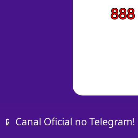
📱 Canal Oficial no Telegram!