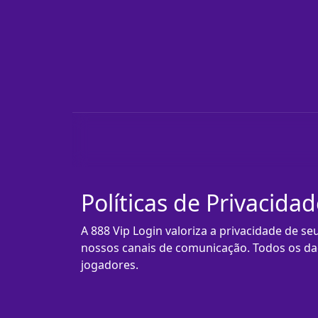
Políticas de Privacida
A 888 Vip Login valoriza a privacidade de 
nossos canais de comunicação. Todos os dad
jogadores.