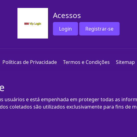
Acessos
Login
Registrar-se
Políticas de Privacidade
Termos e Condições
Sitemap
de
seus usuários e está empenhada em proteger todas as infor
os coletados são utilizados exclusivamente para fins de m