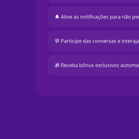
🔔 Ative as notificações para não p
💬 Participe das conversas e interaj
🎁 Receba bônus exclusivos autom