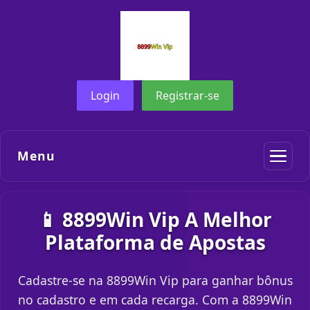
Login
Registrar-se
Menu
📱 8899Win Vip A Melhor
Plataforma de Apostas
Cadastre-se na 8899Win Vip para ganhar bônus
no cadastro e em cada recarga. Com a 8899Win