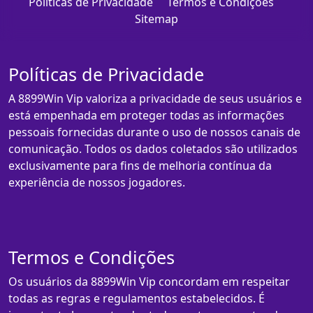
Políticas de Privacidade
Termos e Condições
Sitemap
Políticas de Privacidade
A 8899Win Vip valoriza a privacidade de seus usuários e
está empenhada em proteger todas as informações
pessoais fornecidas durante o uso de nossos canais de
comunicação. Todos os dados coletados são utilizados
exclusivamente para fins de melhoria contínua da
experiência de nossos jogadores.
Termos e Condições
Os usuários da 8899Win Vip concordam em respeitar
todas as regras e regulamentos estabelecidos. É