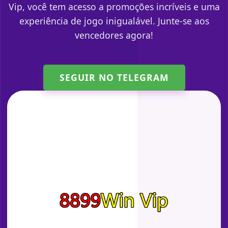
Vip, você tem acesso a promoções incríveis e uma
experiência de jogo inigualável. Junte-se aos
vencedores agora!
SEGUIR NO TELEGRAM