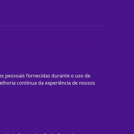
es pessoais fornecidas durante o uso de
elhoria contínua da experiência de nossos