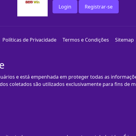
Login
Registrar-se
Políticas de Privacidade
Termos e Condições
Sitemap
de
usuários e está empenhada em proteger todas as informaçõ
os coletados são utilizados exclusivamente para fins de m