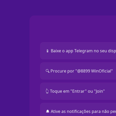
📱 Baixe o app Telegram no seu disp
🔍 Procure por "@8899 WinOficial"
👆 Toque em "Entrar" ou "Join"
🔔 Ative as notificações para não p