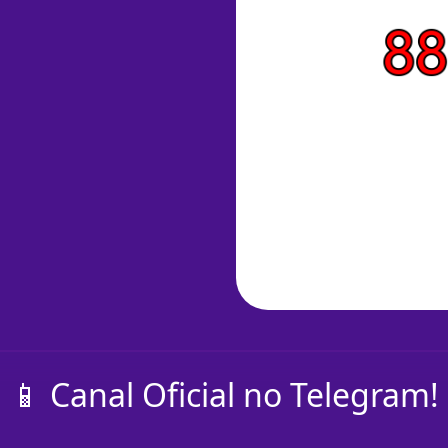
📱 Canal Oficial no Telegram!