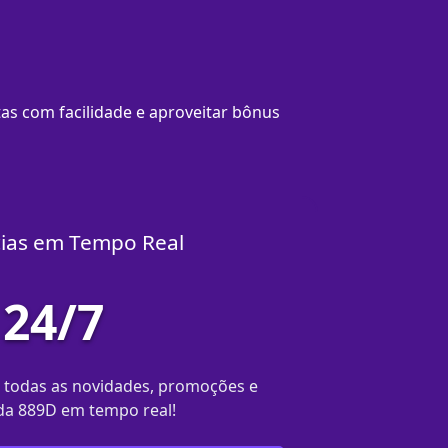
tas com facilidade e aproveitar bônus
cias em Tempo Real
24/7
e todas as novidades, promoções e
da 889D em tempo real!