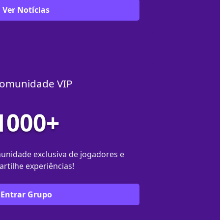
Ver Notícias
Comunidade VIP
1000+
unidade exclusiva de jogadores e
rtilhe experiências!
Entrar Grupo