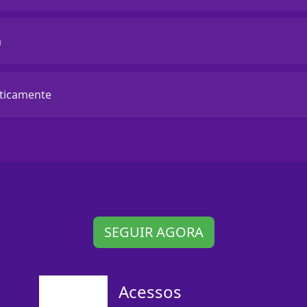
a
aticamente
SEGUIR AGORA
Acessos