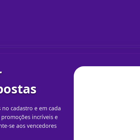
r
postas
 no cadastro e em cada
 promoções incríveis e
unte-se aos vencedores