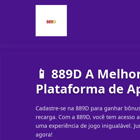
📱 889D A Melho
Plataforma de A
Cadastre-se na 889D para ganhar bônus
recarga. Com a 889D, você tem acesso a
uma experiência de jogo inigualável. J
agora!