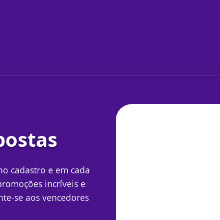
postas
no cadastro e em cada
promoções incríveis e
unte-se aos vencedores