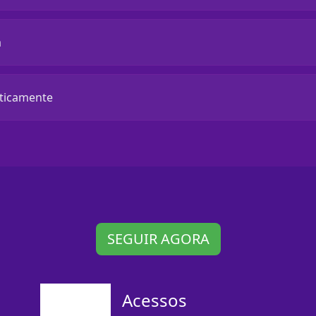
a
aticamente
SEGUIR AGORA
Acessos