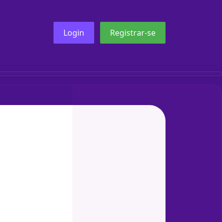
Login
Registrar-se