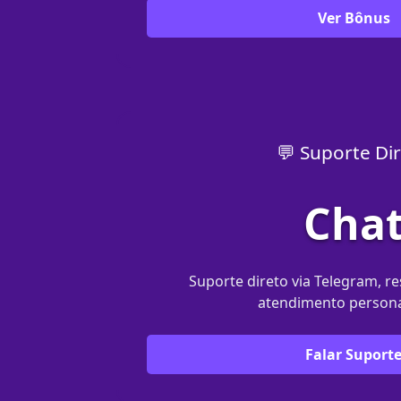
Ver Bônus
💬 Suporte Di
Cha
Suporte direto via Telegram, r
atendimento persona
Falar Suport