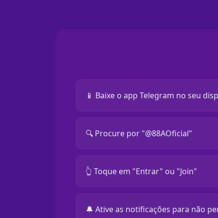
📱 Baixe o app Telegram no seu disp
🔍 Procure por "@88AOficial"
👆 Toque em "Entrar" ou "Join"
🔔 Ative as notificações para não p