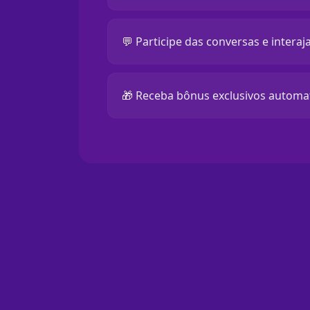
💬 Participe das conversas e interaj
🎁 Receba bônus exclusivos autom