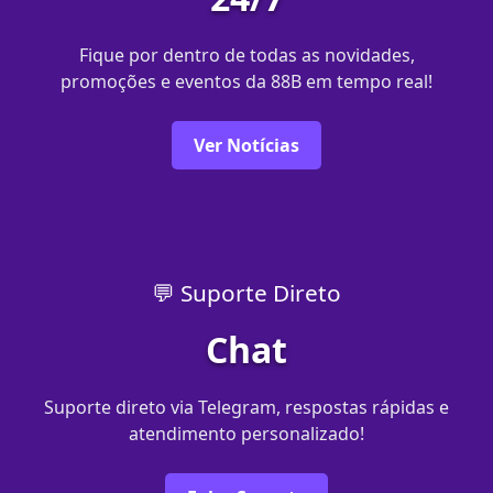
Fique por dentro de todas as novidades,
promoções e eventos da 88B em tempo real!
Ver Notícias
💬 Suporte Direto
Chat
Suporte direto via Telegram, respostas rápidas e
atendimento personalizado!