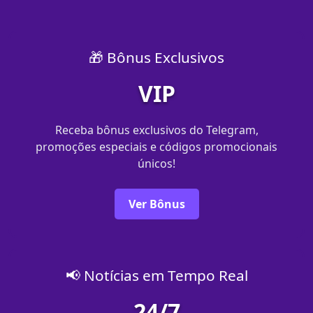
🎁 Bônus Exclusivos
VIP
Receba bônus exclusivos do Telegram,
promoções especiais e códigos promocionais
únicos!
Ver Bônus
📢 Notícias em Tempo Real
24/7