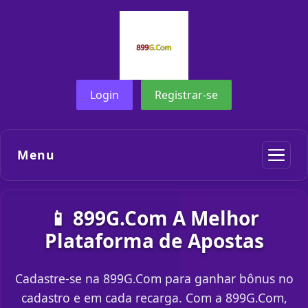
Login
Registrar-se
Menu
📱 899G.Com A Melhor
Plataforma de Apostas
Cadastre-se na 899G.Com para ganhar bônus no
cadastro e em cada recarga. Com a 899G.Com,