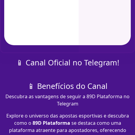
📱 Canal Oficial no Telegram!
📱 Benefícios do Canal
Descubra as vantagens de seguir a 89D Plataforma no
Telegram
Explore o universo das apostas esportivas e descubra
como o
89D Plataforma
se destaca como uma
plataforma atraente para apostadores, oferecendo