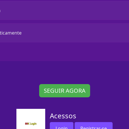
a
aticamente
SEGUIR AGORA
Acessos
Login
Registrar-se