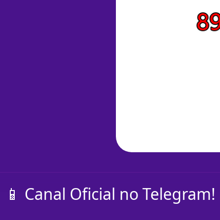
📱 Canal Oficial no Telegram!