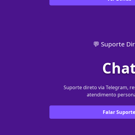
💬 Suporte Di
Cha
Suporte direto via Telegram, r
atendimento persona
Falar Suport