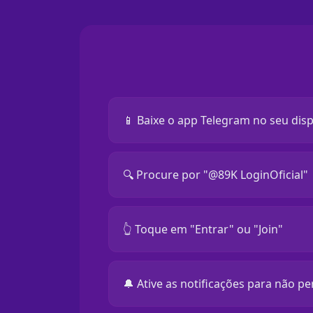
📱 Baixe o app Telegram no seu disp
🔍 Procure por "@89K LoginOficial"
👆 Toque em "Entrar" ou "Join"
🔔 Ative as notificações para não p