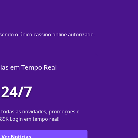
 sendo o único cassino online autorizado.
cias em Tempo Real
24/7
e todas as novidades, promoções e
 89K Login em tempo real!
Ver Notícias