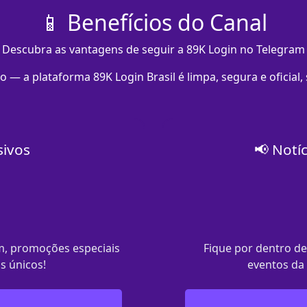
📱 Benefícios do Canal
Descubra as vantagens de seguir a 89K Login no Telegram
 — a plataforma 89K Login Brasil é limpa, segura e oficial,
sivos
📢 Notí
m, promoções especiais
Fique por dentro d
s únicos!
eventos da