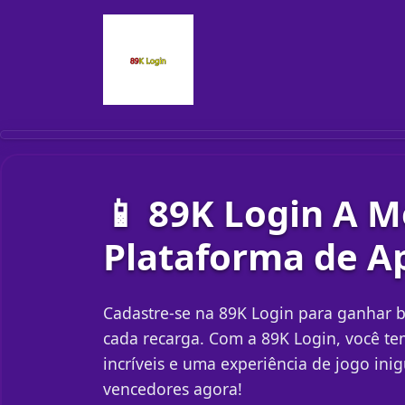
📱 89K Login A M
Plataforma de A
Cadastre-se na 89K Login para ganhar 
cada recarga. Com a 89K Login, você t
incríveis e uma experiência de jogo inig
vencedores agora!