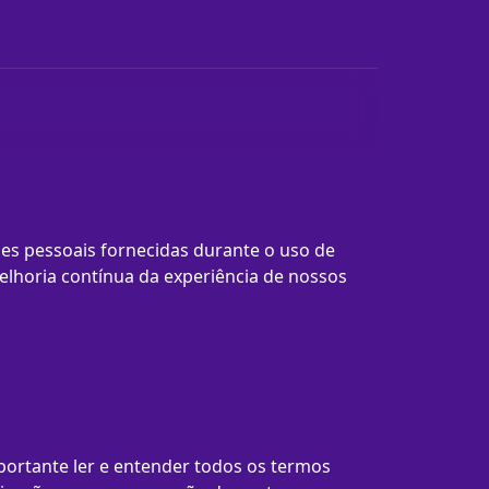
es pessoais fornecidas durante o uso de
elhoria contínua da experiência de nossos
portante ler e entender todos os termos