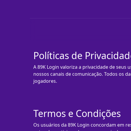
Políticas de Privacida
A 89K Login valoriza a privacidade de seus
nossos canais de comunicação. Todos os dad
jogadores.
Termos e Condições
Os usuários da 89K Login concordam em resp