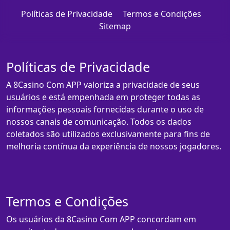
Políticas de Privacidade
Termos e Condições
Sitemap
Políticas de Privacidade
A 8Casino Com APP valoriza a privacidade de seus
usuários e está empenhada em proteger todas as
informações pessoais fornecidas durante o uso de
nossos canais de comunicação. Todos os dados
coletados são utilizados exclusivamente para fins de
melhoria contínua da experiência de nossos jogadores.
Termos e Condições
Os usuários da 8Casino Com APP concordam em