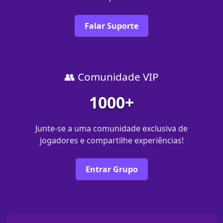
Falar Suporte
👥 Comunidade VIP
1000+
Junte-se a uma comunidade exclusiva de
jogadores e compartilhe experiências!
Entrar Grupo