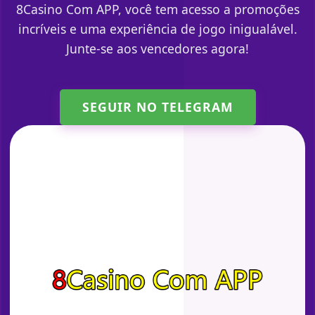
8Casino Com APP, você tem acesso a promoções
incríveis e uma experiência de jogo inigualável.
Junte-se aos vencedores agora!
SEGUIR NO TELEGRAM