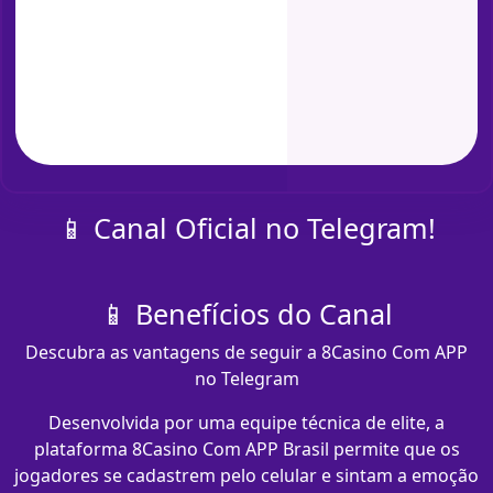
📱 Canal Oficial no Telegram!
📱 Benefícios do Canal
Descubra as vantagens de seguir a 8Casino Com APP
no Telegram
Desenvolvida por uma equipe técnica de elite, a
plataforma 8Casino Com APP Brasil permite que os
jogadores se cadastrem pelo celular e sintam a emoção