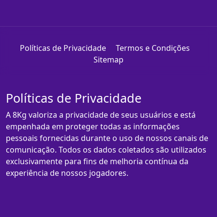
Políticas de Privacidade
Termos e Condições
Sitemap
Políticas de Privacidade
A 8Kg valoriza a privacidade de seus usuários e está
empenhada em proteger todas as informações
pessoais fornecidas durante o uso de nossos canais de
comunicação. Todos os dados coletados são utilizados
exclusivamente para fins de melhoria contínua da
experiência de nossos jogadores.