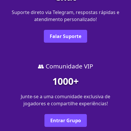
Suporte direto via Telegram, respostas rápidas e
atendimento personalizado!
Falar Suporte
👥 Comunidade VIP
1000+
Junte-se a uma comunidade exclusiva de
jogadores e compartilhe experiências!
Entrar Grupo