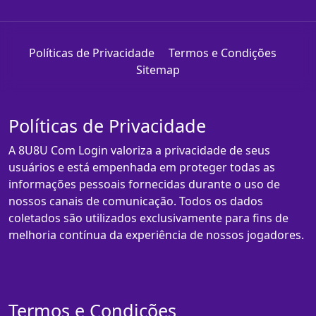
Políticas de Privacidade
Termos e Condições
Sitemap
Políticas de Privacidade
A 8U8U Com Login valoriza a privacidade de seus
usuários e está empenhada em proteger todas as
informações pessoais fornecidas durante o uso de
nossos canais de comunicação. Todos os dados
coletados são utilizados exclusivamente para fins de
melhoria contínua da experiência de nossos jogadores.
Termos e Condições