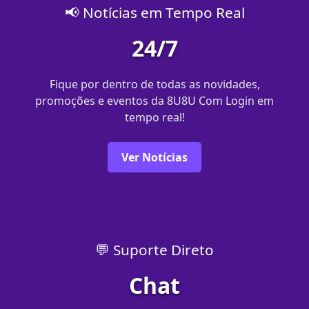
📢 Notícias em Tempo Real
24/7
Fique por dentro de todas as novidades,
promoções e eventos da 8U8U Com Login em
tempo real!
Ver Notícias
💬 Suporte Direto
Chat