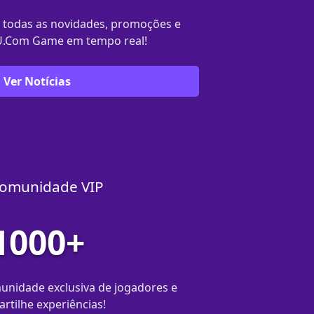
e todas as novidades, promoções e
U.Com Game em tempo real!
Ver Notícias
Comunidade VIP
1000+
unidade exclusiva de jogadores e
rtilhe experiências!