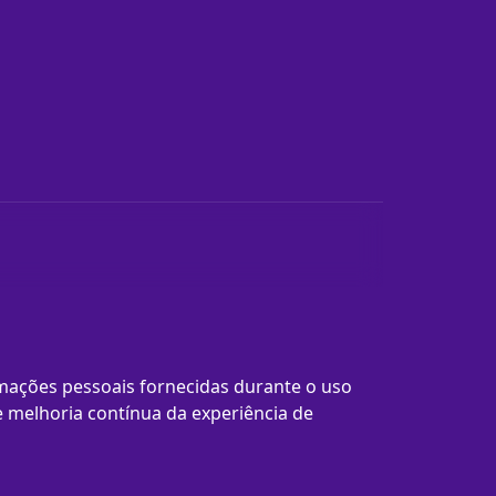
mações pessoais fornecidas durante o uso
e melhoria contínua da experiência de