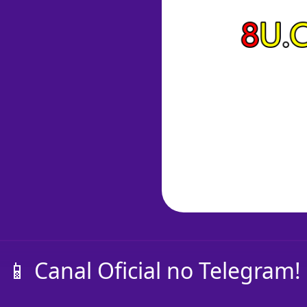
📱 Canal Oficial no Telegram!