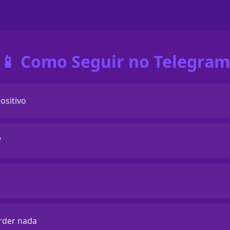
📱 Como Seguir no Telegram
ositivo
"
erder nada