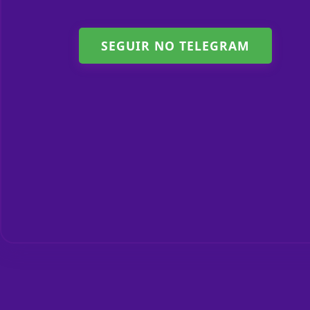
SEGUIR NO TELEGRAM