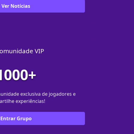
Ver Notícias
Comunidade VIP
1000+
unidade exclusiva de jogadores e
rtilhe experiências!
Entrar Grupo