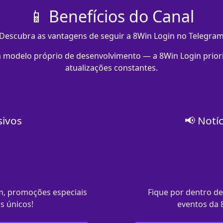
📱 Benefícios do Canal
Descubra as vantagens de seguir a 8Win Login no Telegra
m modelo próprio de desenvolvimento — a 8Win Login prior
atualizações constantes.
sivos
📢 Notí
m, promoções especiais
Fique por dentro d
s únicos!
eventos da 