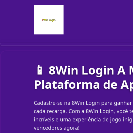
📱 8Win Login A
Plataforma de A
Cadastre-se na 8Win Login para ganhar
cada recarga. Com a 8Win Login, você 
incríveis e uma experiência de jogo inig
vencedores agora!