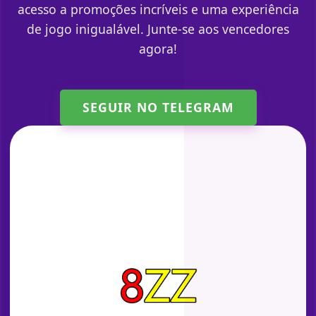
acesso a promoções incríveis e uma experiência
de jogo inigualável. Junte-se aos vencedores
agora!
SEGUIR NO TELEGRAM