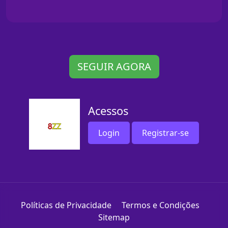
SEGUIR AGORA
Acessos
Login
Registrar-se
Políticas de Privacidade
Termos e Condições
Sitemap