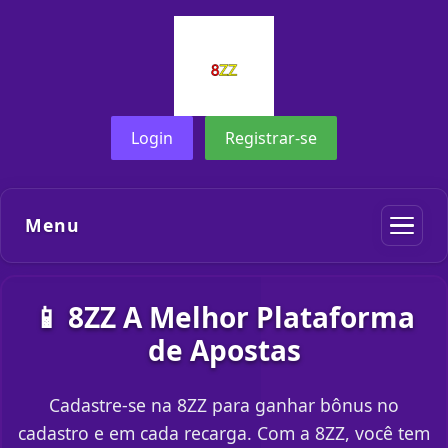
Login
Registrar-se
Menu
📱 8ZZ A Melhor Plataforma
de Apostas
Cadastre-se na 8ZZ para ganhar bônus no
cadastro e em cada recarga. Com a 8ZZ, você tem