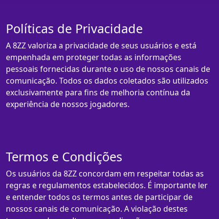
Políticas de Privacidade
A 8ZZ valoriza a privacidade de seus usuários e está
empenhada em proteger todas as informações
pessoais fornecidas durante o uso de nossos canais de
comunicação. Todos os dados coletados são utilizados
exclusivamente para fins de melhoria contínua da
experiência de nossos jogadores.
Termos e Condições
Os usuários da 8ZZ concordam em respeitar todas as
regras e regulamentos estabelecidos. É importante ler
e entender todos os termos antes de participar de
nossos canais de comunicação. A violação destes