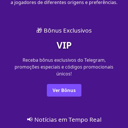
a jogadores de diferentes origens e preferências.
🎁 Bônus Exclusivos
VIP
Receba bônus exclusivos do Telegram,
promoções especiais e códigos promocionais
únicos!
Ver Bônus
📢 Notícias em Tempo Real