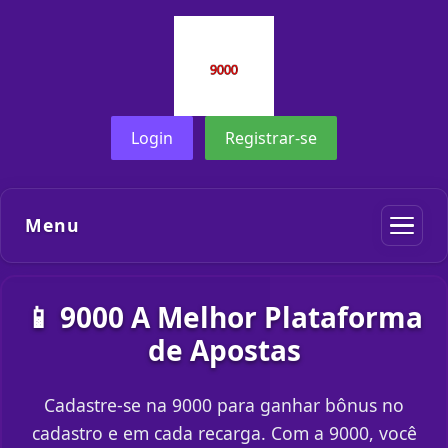
Login
Registrar-se
Menu
📱 9000 A Melhor Plataforma
de Apostas
Cadastre-se na 9000 para ganhar bônus no
cadastro e em cada recarga. Com a 9000, você