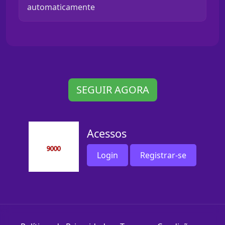
automaticamente
SEGUIR AGORA
Acessos
Login
Registrar-se