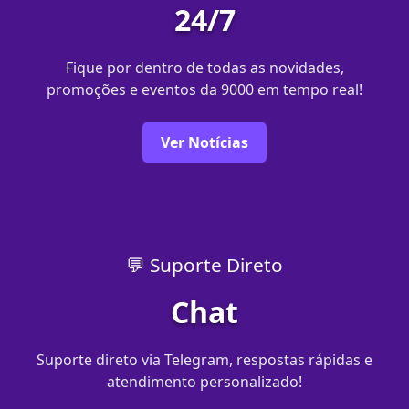
24/7
Fique por dentro de todas as novidades,
promoções e eventos da 9000 em tempo real!
Ver Notícias
💬 Suporte Direto
Chat
Suporte direto via Telegram, respostas rápidas e
atendimento personalizado!