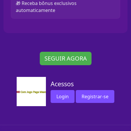
🎁 Receba bônus exclusivos
automaticamente
SEGUIR AGORA
Acessos
Login
Registrar-se