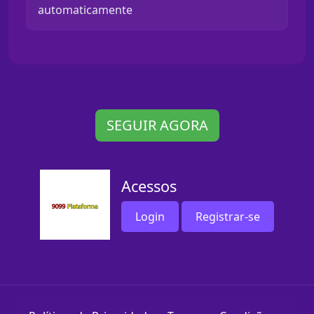
automaticamente
SEGUIR AGORA
Acessos
Login
Registrar-se