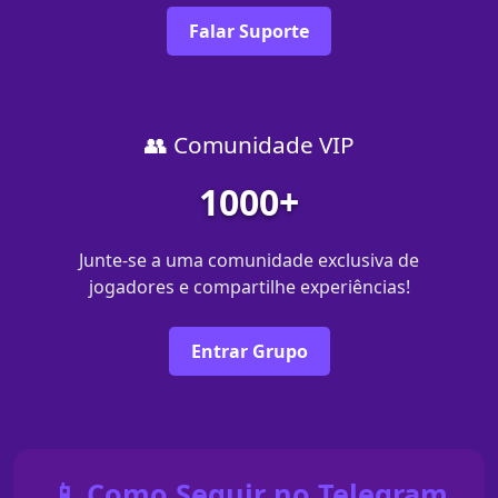
Falar Suporte
👥 Comunidade VIP
1000+
Junte-se a uma comunidade exclusiva de
jogadores e compartilhe experiências!
Entrar Grupo
📱 Como Seguir no Telegram