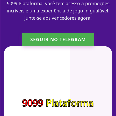
9099 Plataforma, você tem acesso a promoções
incríveis e uma experiência de jogo inigualável.
Junte-se aos vencedores agora!
SEGUIR NO TELEGRAM