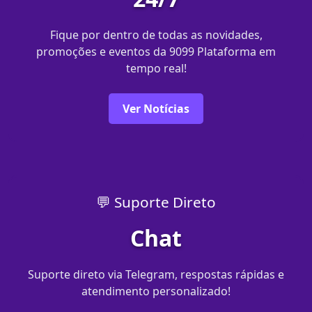
Fique por dentro de todas as novidades,
promoções e eventos da 9099 Plataforma em
tempo real!
Ver Notícias
💬 Suporte Direto
Chat
Suporte direto via Telegram, respostas rápidas e
atendimento personalizado!