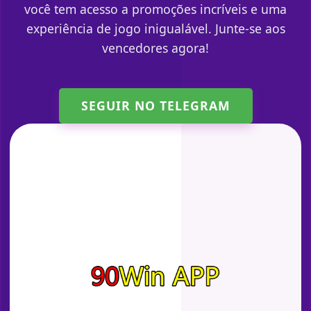
você tem acesso a promoções incríveis e uma
experiência de jogo inigualável. Junte-se aos
vencedores agora!
SEGUIR NO TELEGRAM