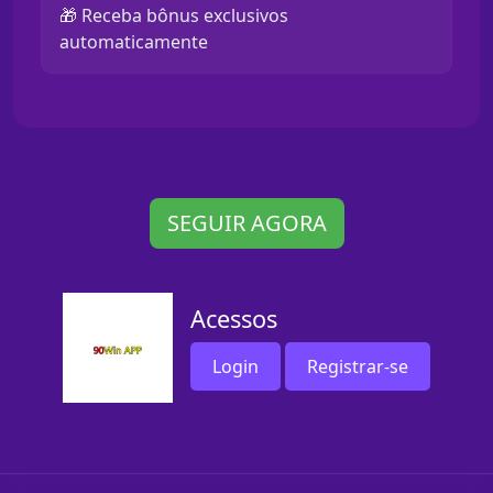
🎁 Receba bônus exclusivos
automaticamente
SEGUIR AGORA
Acessos
Login
Registrar-se