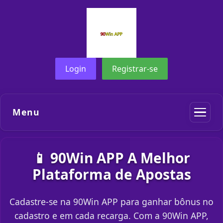
Login
Registrar-se
Menu
📱 90Win APP A Melhor
Plataforma de Apostas
Cadastre-se na 90Win APP para ganhar bônus no
cadastro e em cada recarga. Com a 90Win APP,