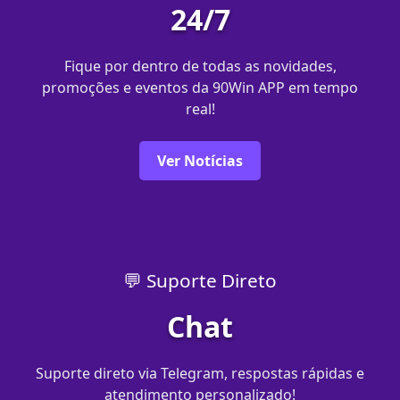
24/7
Fique por dentro de todas as novidades,
promoções e eventos da 90Win APP em tempo
real!
Ver Notícias
💬 Suporte Direto
Chat
Suporte direto via Telegram, respostas rápidas e
atendimento personalizado!