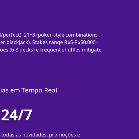
d/perfect), 21+3 (poker-style combinations
er blackjack). Stakes range R$5-R$50.000+
oes (6-8 decks) e frequent shuffles mitigate
cias em Tempo Real
24/7
e todas as novidades, promoções e