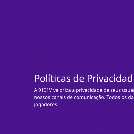
Políticas de Privacida
A 9191V valoriza a privacidade de seus usu
nossos canais de comunicação. Todos os dad
jogadores.