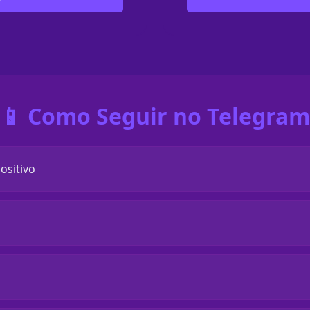
📱 Como Seguir no Telegram
ositivo