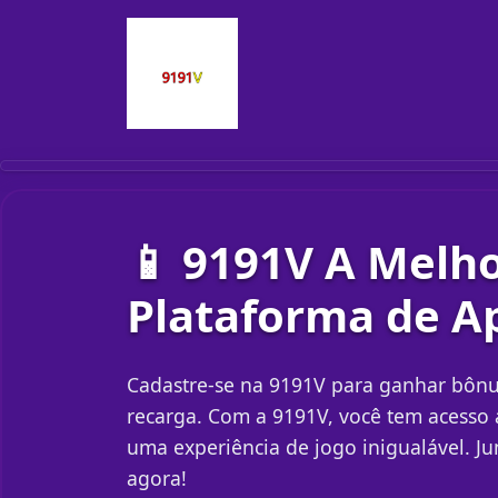
📱 9191V A Melh
Plataforma de A
Cadastre-se na 9191V para ganhar bônu
recarga. Com a 9191V, você tem acesso 
uma experiência de jogo inigualável. J
agora!