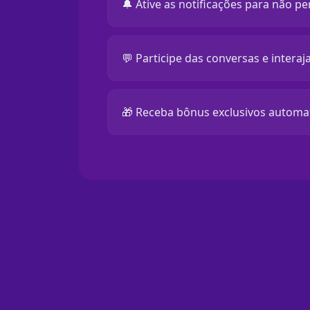
🔔 Ative as notificações para não p
💬 Participe das conversas e interaj
🎁 Receba bônus exclusivos autom