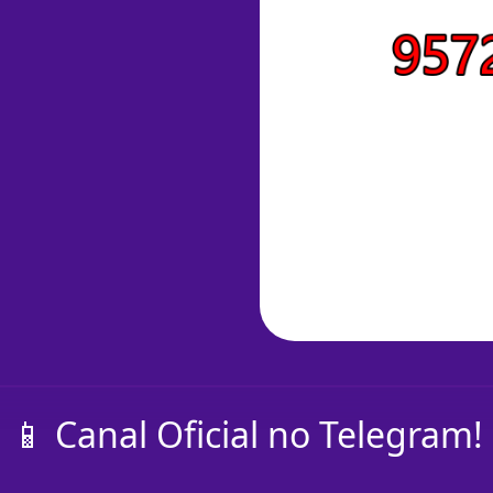
📱 Canal Oficial no Telegram!