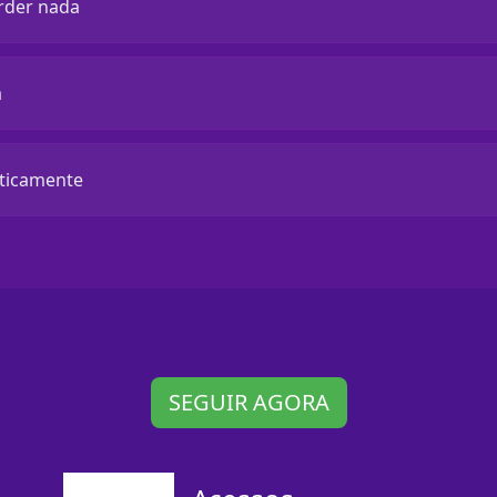
erder nada
a
aticamente
SEGUIR AGORA