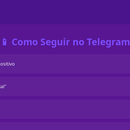
📱 Como Seguir no Telegram
ositivo
al"