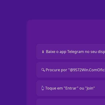
📱 Baixe o app Telegram no seu disp
🔍 Procure por "@9572Win.ComOfici
👆 Toque em "Entrar" ou "Join"