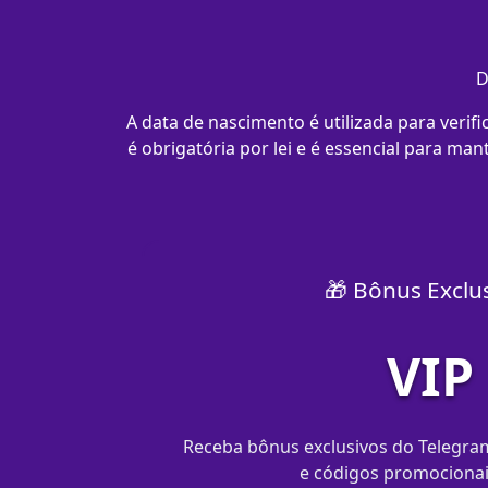
D
A data de nascimento é utilizada para verifi
é obrigatória por lei e é essencial para ma
🎁 Bônus Exclu
VIP
Receba bônus exclusivos do Telegra
e códigos promocionai