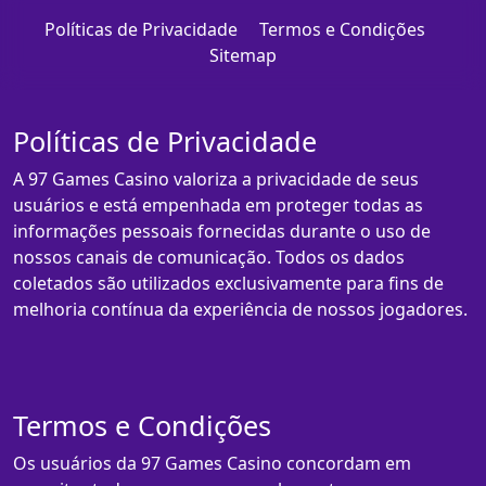
Políticas de Privacidade
Termos e Condições
Sitemap
Políticas de Privacidade
A 97 Games Casino valoriza a privacidade de seus
usuários e está empenhada em proteger todas as
informações pessoais fornecidas durante o uso de
nossos canais de comunicação. Todos os dados
coletados são utilizados exclusivamente para fins de
melhoria contínua da experiência de nossos jogadores.
Termos e Condições
Os usuários da 97 Games Casino concordam em