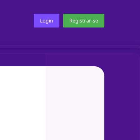
Login
Registrar-se