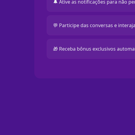
🔔 Ative as notificações para não p
💬 Participe das conversas e interaj
🎁 Receba bônus exclusivos autom