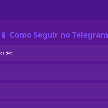
📱 Como Seguir no Telegram
ositivo