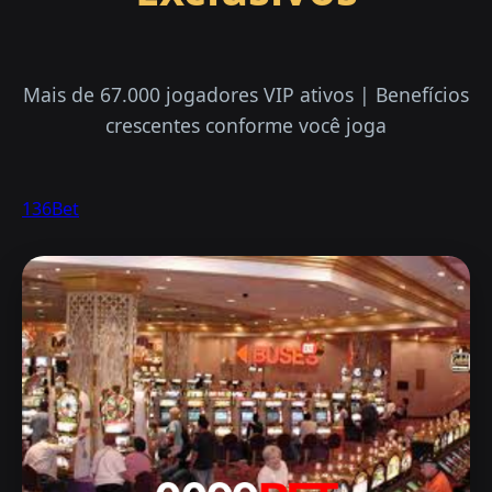
Mais de 67.000 jogadores VIP ativos | Benefícios
crescentes conforme você joga
136Bet