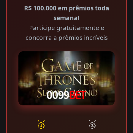
R$ 100.000 em prêmios toda
semana!
Participe gratuitamente e
concorra a prêmios incríveis
🥇
🥈