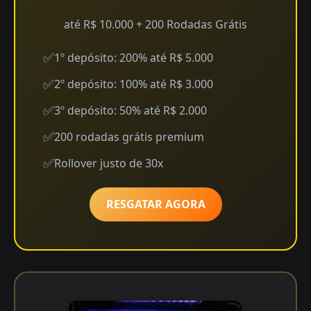
até R$ 10.000 + 200 Rodadas Grátis
1º depósito: 200% até R$ 5.000
2º depósito: 100% até R$ 3.000
3º depósito: 50% até R$ 2.000
200 rodadas grátis premium
Rollover justo de 30x
RESGATAR AGORA