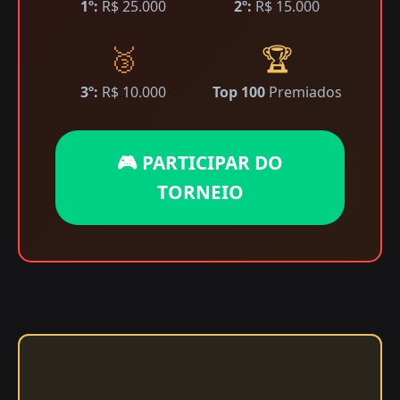
1º:
R$ 25.000
2º:
R$ 15.000
🥉
🏆
3º:
R$ 10.000
Top 100
Premiados
🎮 PARTICIPAR DO
TORNEIO