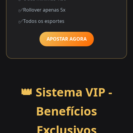
Rollover apenas 5x
Todos os esportes
APOSTAR AGORA
👑 Sistema VIP -
Benefícios
Exclusivos