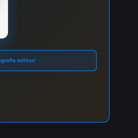
grafia militar!