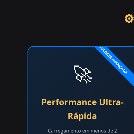
⚙
🚀
Performance Ultra-
Rápida
Carregamento em menos de 2