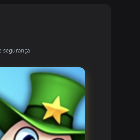
e segurança