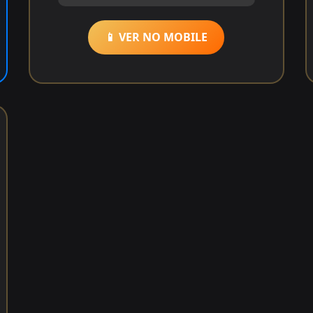
📱 VER NO MOBILE