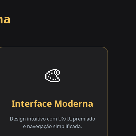
ma
🎨
Interface Moderna
Design intuitivo com UX/UI premiado
e navegação simplificada.