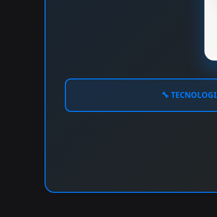
🔧
TECNOLOGI