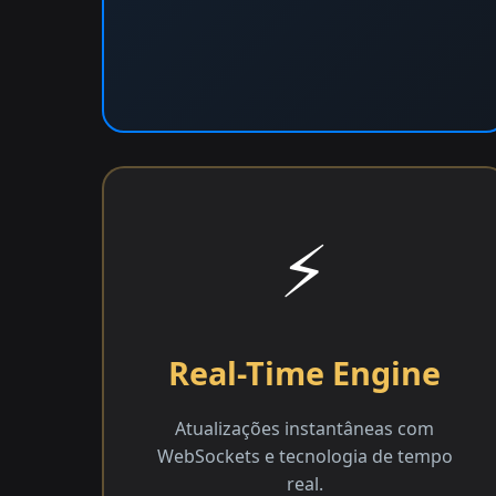
⚡
Real-Time Engine
Atualizações instantâneas com
WebSockets e tecnologia de tempo
real.