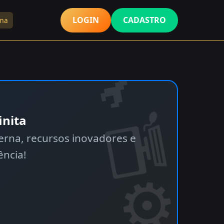
LOGIN
CADASTRO
rma
inita
erna, recursos inovadores e
ência!