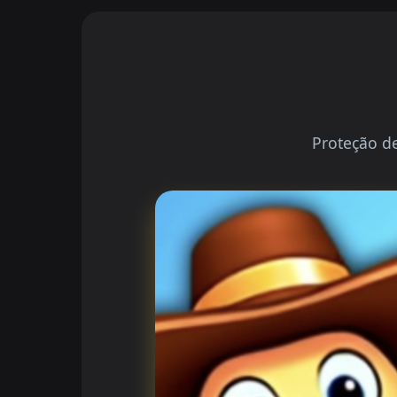
Proteção d