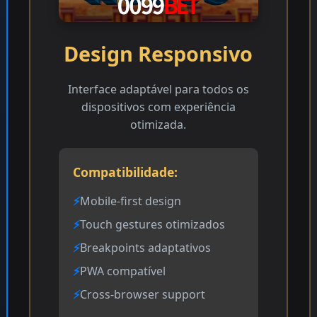
Design Responsivo
Interface adaptável para todos os
dispositivos com experiência
otimizada.
Compatibilidade:
Mobile-first design
Touch gestures otimizados
Breakpoints adaptativos
PWA compatível
Cross-browser support