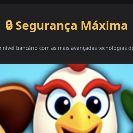
🔒 Segurança Máxima
e nível bancário com as mais avançadas tecnologias d